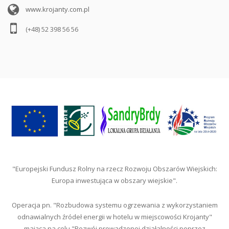
www.krojanty.com.pl
(+48) 52 398 56 56
"Europejski Fundusz Rolny na rzecz Rozwoju Obszarów Wiejskich:
Europa inwestująca w obszary wiejskie".
Operacja pn. "Rozbudowa systemu ogrzewania z wykorzystaniem
odnawialnych źródeł energii w hotelu w miejscowości Krojanty"
mająca na celu "Rozwój prowadzonej działalności poprzez