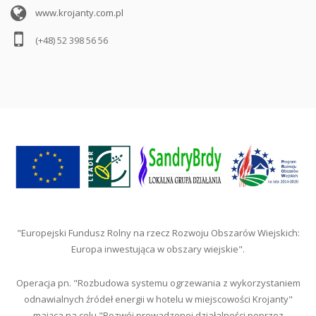
www.krojanty.com.pl
(+48) 52 398 56 56
"Europejski Fundusz Rolny na rzecz Rozwoju Obszarów Wiejskich:
Europa inwestująca w obszary wiejskie".
Operacja pn. "Rozbudowa systemu ogrzewania z wykorzystaniem
odnawialnych źródeł energii w hotelu w miejscowości Krojanty"
mająca na celu "Rozwój prowadzonej działalności poprzez