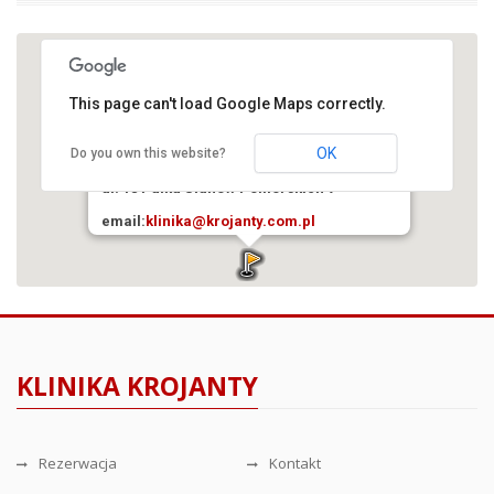
This page can't load Google Maps correctly.
Krojanty. NZOZ. Prywatna klinika
rehabilitacyjna
OK
Do you own this website?
89-620 Krojanty
ul. 18 Pułku Ułanów Pomorskich 7
email:
klinika@krojanty.com.pl
KLINIKA KROJANTY
Rezerwacja
Kontakt