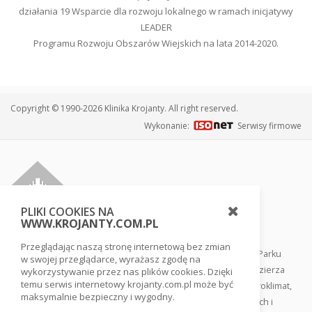
działania 19 Wsparcie dla rozwoju lokalnego w ramach inicjatywy
LEADER
Programu Rozwoju Obszarów Wiejskich na lata 2014-2020.
Copyright © 1990-2026 Klinika Krojanty. All right reserved.
Wykonanie:
Serwisy firmowe
PLIKI COOKIES NA
WWW.KROJANTY.COM.PL
Przeglądając naszą stronę internetową bez zmian
Klinika usytuowana jest w sercu Borów Tucholskich, tuż przy Parku
w swojej przeglądarce, wyrażasz zgodę na
Narodowym Bory Tucholskie, w otoczeniu lasów i jezior pojezierza
wykorzystywanie przez nas plików cookies. Dzięki
temu serwis internetowy krojanty.com.pl może być
pomorskiego. Ten rezerwat biosfery gwarantuje swoisty mikroklimat,
maksymalnie bezpieczny i wygodny.
co ułatwia szybki powrót do zdrowia, odnowienie sił fizycznych i