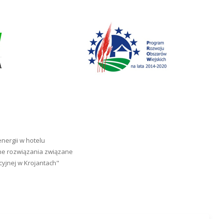
ergii w hotelu
zne rozwiązania związane
cyjnej w Krojantach"