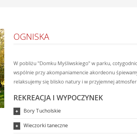
OGNISKA
W pobliżu "Domku Myśliwskiego" w parku, cotygodnio
wspólnie przy akompaniamencie akordeonu śpiewamy (
relaksujemy się blisko natury i w przyjemnej atmosfer
REKREACJA I WYPOCZYNEK
Bory Tucholskie
Wieczorki taneczne