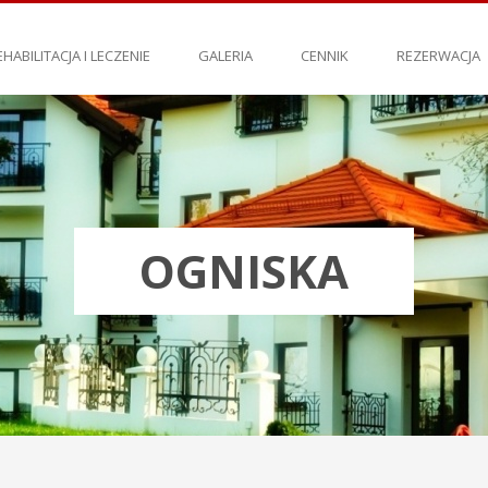
EHABILITACJA I LECZENIE
GALERIA
CENNIK
REZERWACJA
OGNISKA