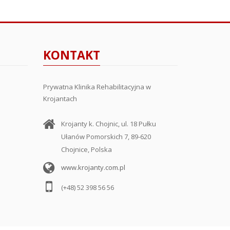
KONTAKT
Prywatna Klinika Rehabilitacyjna w
Krojantach
Krojanty k. Chojnic, ul. 18 Pułku
Ułanów Pomorskich 7, 89-620
Chojnice, Polska
www.krojanty.com.pl
(+48) 52 398 56 56