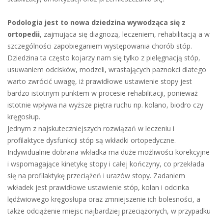
Podologia jest to nowa dziedzina wywodząca się z
ortopedii
, zajmująca się diagnozą, leczeniem, rehabilitacją a w
szczególności zapobieganiem występowania chorób stóp.
Dziedzina ta często kojarzy nam się tylko z pielęgnacją stóp,
usuwaniem odcisków, modzeli, wrastających paznokci dlatego
warto zwrócić uwagę, iż prawidłowe ustawienie stopy jest
bardzo istotnym punktem w procesie rehabilitacji, ponieważ
istotnie wpływa na wyższe piętra ruchu np. kolano, biodro czy
kręgosłup.
Jednym z najskuteczniejszych rozwiązań w leczeniu i
profilaktyce dysfunkcji stóp są wkładki ortopedyczne.
Indywidualnie dobrana wkładka ma duże możliwości korekcyjne
i wspomagające kinetykę stopy i całej kończyny, co przekłada
się na profilaktykę przeciążeń i urazów stopy. Zadaniem
wkładek jest prawidłowe ustawienie stóp, kolan i odcinka
lędźwiowego kręgosłupa oraz zmniejszenie ich bolesności, a
także odciążenie miejsc najbardziej przeciążonych, w przypadku