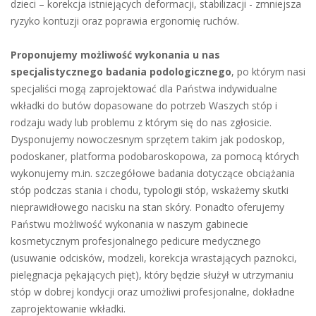
dzieci – korekcja istniejących deformacji, stabilizacji - zmniejsza
ryzyko kontuzji oraz poprawia ergonomię ruchów.
Proponujemy możliwość wykonania u nas
specjalistycznego badania podologicznego
, po którym nasi
specjaliści mogą zaprojektować dla Państwa indywidualne
wkładki do butów dopasowane do potrzeb Waszych stóp i
rodzaju wady lub problemu z którym się do nas zgłosicie.
Dysponujemy nowoczesnym sprzętem takim jak podoskop,
podoskaner, platforma podobaroskopowa, za pomocą których
wykonujemy m.in. szczegółowe badania dotyczące obciążania
stóp podczas stania i chodu, typologii stóp, wskażemy skutki
nieprawidłowego nacisku na stan skóry. Ponadto oferujemy
Państwu możliwość wykonania w naszym gabinecie
kosmetycznym profesjonalnego pedicure medycznego
(usuwanie odcisków, modzeli, korekcja wrastających paznokci,
pielęgnacja pękających pięt), który będzie służył w utrzymaniu
stóp w dobrej kondycji oraz umożliwi profesjonalne, dokładne
zaprojektowanie wkładki.