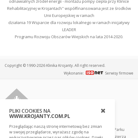
odnawialnych źródeł energii - montażu pompy ciepła przy Klinice
Rehabilitacyjnej w Krojantach" współfinansowana jest ze środków
Unii Europejskiej w ramach
działania 19 Wsparcie dla rozwoju lokalnego w ramach inicjatywy
LEADER
Programu Rozwoju Obszarów Wiejskich na lata 2014-2020.
Copyright © 1990-2026 Klinika Krojanty. All right reserved.
Wykonanie:
Serwisy firmowe
PLIKI COOKIES NA
WWW.KROJANTY.COM.PL
Przeglądając naszą stronę internetową bez zmian
Klinika usytuowana jest w sercu Borów Tucholskich, tuż przy Parku
w swojej przeglądarce, wyrażasz zgodę na
Narodowym Bory Tucholskie, w otoczeniu lasów i jezior pojezierza
wykorzystywanie przez nas plików cookies. Dzięki