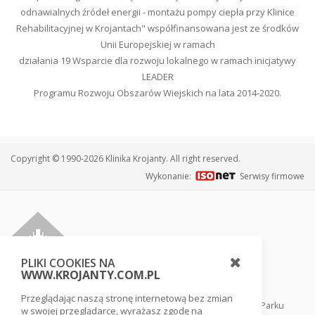
odnawialnych źródeł energii - montażu pompy ciepła przy Klinice
Rehabilitacyjnej w Krojantach" współfinansowana jest ze środków
Unii Europejskiej w ramach
działania 19 Wsparcie dla rozwoju lokalnego w ramach inicjatywy
LEADER
Programu Rozwoju Obszarów Wiejskich na lata 2014-2020.
Copyright © 1990-2026 Klinika Krojanty. All right reserved.
Wykonanie:
Serwisy firmowe
PLIKI COOKIES NA
WWW.KROJANTY.COM.PL
Przeglądając naszą stronę internetową bez zmian
Klinika usytuowana jest w sercu Borów Tucholskich, tuż przy Parku
w swojej przeglądarce, wyrażasz zgodę na