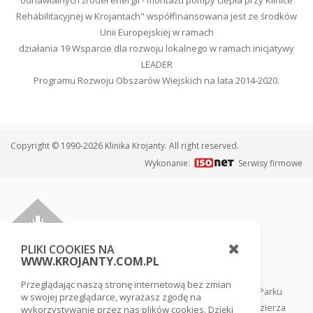
odnawialnych źródeł energii - montażu pompy ciepła przy Klinice
Rehabilitacyjnej w Krojantach" współfinansowana jest ze środków
Unii Europejskiej w ramach
działania 19 Wsparcie dla rozwoju lokalnego w ramach inicjatywy
LEADER
Programu Rozwoju Obszarów Wiejskich na lata 2014-2020.
Copyright © 1990-2026 Klinika Krojanty. All right reserved.
Wykonanie:
Serwisy firmowe
PLIKI COOKIES NA
WWW.KROJANTY.COM.PL
Przeglądając naszą stronę internetową bez zmian
Klinika usytuowana jest w sercu Borów Tucholskich, tuż przy Parku
w swojej przeglądarce, wyrażasz zgodę na
Narodowym Bory Tucholskie, w otoczeniu lasów i jezior pojezierza
wykorzystywanie przez nas plików cookies. Dzięki