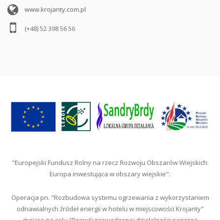
www.krojanty.com.pl
(+48) 52 398 56 56
"Europejski Fundusz Rolny na rzecz Rozwoju Obszarów Wiejskich:
Europa inwestująca w obszary wiejskie".
Operacja pn. "Rozbudowa systemu ogrzewania z wykorzystaniem
odnawialnych źródeł energii w hotelu w miejscowości Krojanty"
mająca na celu "Rozwój prowadzonej działalności poprzez