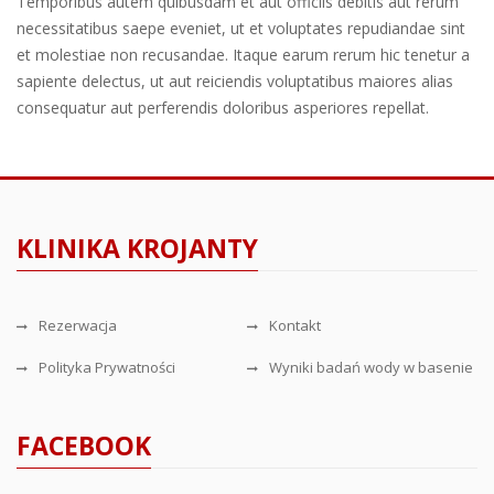
Temporibus autem quibusdam et aut officiis debitis aut rerum
necessitatibus saepe eveniet, ut et voluptates repudiandae sint
et molestiae non recusandae. Itaque earum rerum hic tenetur a
sapiente delectus, ut aut reiciendis voluptatibus maiores alias
consequatur aut perferendis doloribus asperiores repellat.
KLINIKA KROJANTY
Rezerwacja
Kontakt
Polityka Prywatności
Wyniki badań wody w basenie
FACEBOOK