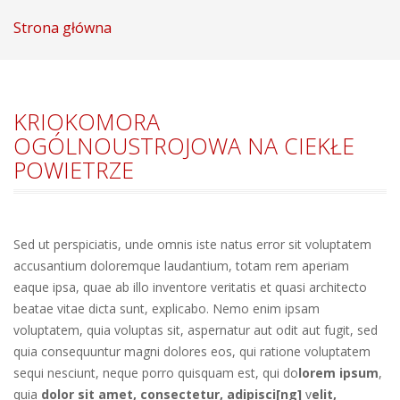
Strona główna
KRIOKOMORA
OGÓLNOUSTROJOWA NA CIEKŁE
POWIETRZE
Sed ut perspiciatis, unde omnis iste natus error sit voluptatem
accusantium doloremque laudantium, totam rem aperiam
eaque ipsa, quae ab illo inventore veritatis et quasi architecto
beatae vitae dicta sunt, explicabo. Nemo enim ipsam
voluptatem, quia voluptas sit, aspernatur aut odit aut fugit, sed
quia consequuntur magni dolores eos, qui ratione voluptatem
sequi nesciunt, neque porro quisquam est, qui do
lorem ipsum
,
quia
dolor sit amet, consectetur, adipisci[ng]
v
elit,