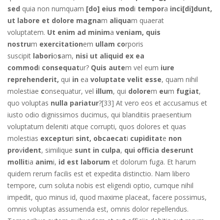
sed
quia non numquam
[do] eius mod
i
tempor
a
inci[di]dunt,
ut labore et dolore magna
m
aliqua
m quaerat
voluptatem.
Ut enim ad minim
a
veniam, quis
nostru
m
exercitation
em
ullam co
rporis
suscipit
labori
o
s
am,
nisi ut aliquid ex ea
commod
i
consequat
ur?
Quis aute
m vel eum
iure
reprehenderit,
qui
in
ea
voluptate velit esse
, quam nihil
molestiae
c
onsequatur, vel
illum
, qui
dolore
m
eu
m
fugiat
,
quo voluptas
nulla pariatur
?[33] At vero eos et accusamus et
iusto odio dignissimos ducimus, qui blanditiis praesentium
voluptatum deleniti atque corrupti, quos dolores et quas
molestias
exceptur
i
sint, obcaecat
i
cupiditat
e
non
pro
v
ident
, similique
sunt in culpa
,
qui officia deserunt
mollit
ia
anim
i,
id est laborum
et dolorum fuga. Et harum
quidem rerum facilis est et expedita distinctio. Nam libero
tempore, cum soluta nobis est eligendi optio, cumque nihil
impedit, quo minus id, quod maxime placeat, facere possimus,
omnis voluptas assumenda est, omnis dolor repellendus.