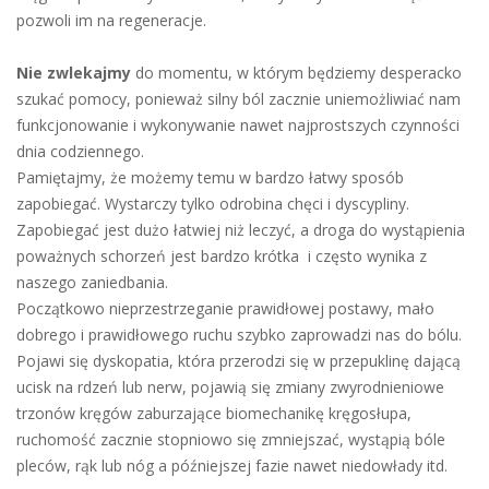
pozwoli im na regeneracje.
Nie zwlekajmy
do momentu, w którym będziemy desperacko
szukać pomocy, ponieważ silny ból zacznie uniemożliwiać nam
funkcjonowanie i wykonywanie nawet najprostszych czynności
dnia codziennego.
Pamiętajmy, że możemy temu w bardzo łatwy sposób
zapobiegać. Wystarczy tylko odrobina chęci i dyscypliny.
Zapobiegać jest dużo łatwiej niż leczyć, a droga do wystąpienia
poważnych schorzeń jest bardzo krótka i często wynika z
naszego zaniedbania.
Początkowo nieprzestrzeganie prawidłowej postawy, mało
dobrego i prawidłowego ruchu szybko zaprowadzi nas do bólu.
Pojawi się dyskopatia, która przerodzi się w przepuklinę dającą
ucisk na rdzeń lub nerw, pojawią się zmiany zwyrodnieniowe
trzonów kręgów zaburzające biomechanikę kręgosłupa,
ruchomość zacznie stopniowo się zmniejszać, wystąpią bóle
pleców, rąk lub nóg a późniejszej fazie nawet niedowłady itd.