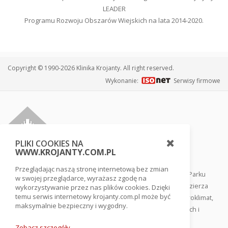
LEADER
Programu Rozwoju Obszarów Wiejskich na lata 2014-2020.
Copyright © 1990-2026 Klinika Krojanty. All right reserved.
Wykonanie:
Serwisy firmowe
PLIKI COOKIES NA
WWW.KROJANTY.COM.PL
Przeglądając naszą stronę internetową bez zmian
Klinika usytuowana jest w sercu Borów Tucholskich, tuż przy Parku
w swojej przeglądarce, wyrażasz zgodę na
Narodowym Bory Tucholskie, w otoczeniu lasów i jezior pojezierza
wykorzystywanie przez nas plików cookies. Dzięki
temu serwis internetowy krojanty.com.pl może być
pomorskiego. Ten rezerwat biosfery gwarantuje swoisty mikroklimat,
maksymalnie bezpieczny i wygodny.
co ułatwia szybki powrót do zdrowia, odnowienie sił fizycznych i
odprężenie psychiczne.
Zobacz szczegóły