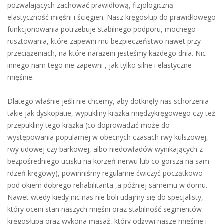
pozwalających zachować prawidłową, fizjologiczną
elastyczność mięśni i ścięgien. Nasz kręgosłup do prawidłowego
funkcjonowania potrzebuje stabilnego podporu, mocnego
rusztowania, które zapewni mu bezpieczeństwo nawet przy
przeciążeniach, na które narażeni jesteśmy każdego dnia. Nic
innego nam tego nie zapewni , jak tylko silne i elastyczne
mięśnie.
Dlatego właśnie jeśli nie chcemy, aby dotknęły nas schorzenia
takie jak dyskopatie, wypukliny krążka międzykręgowego czy też
przepukliny tego krążka (co doprowadzić może do
występowania popularnej w obecnych czasach rwy kulszowej,
rwy udowej czy barkowej, albo niedowładów wynikających z
bezpośredniego ucisku na korzeń nerwu lub co gorsza na sam
rdzeń kręgowy), powinniśmy regularnie ćwiczyć początkowo
pod okiem dobrego rehabilitanta ,a później samemu w domu.
Nawet wtedy kiedy nic nas nie boli udajmy się do specjalisty,
który oceni stan naszych mięśni oraz stabilność segmentów
kręgosłupa oraz wykona masaż, który odżywi nasze mięśnie i