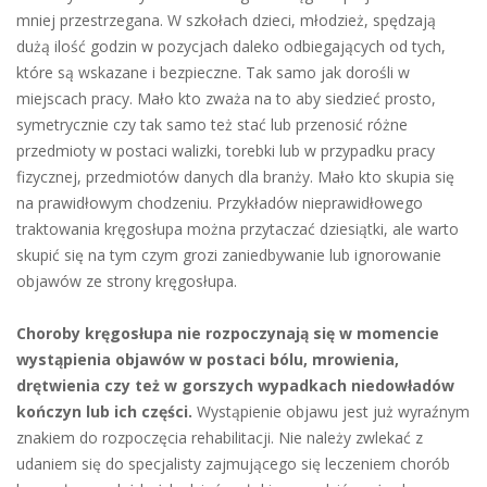
mniej przestrzegana. W szkołach dzieci, młodzież, spędzają
dużą ilość godzin w pozycjach daleko odbiegających od tych,
które są wskazane i bezpieczne. Tak samo jak dorośli w
miejscach pracy. Mało kto zważa na to aby siedzieć prosto,
symetrycznie czy tak samo też stać lub przenosić różne
przedmioty w postaci walizki, torebki lub w przypadku pracy
fizycznej, przedmiotów danych dla branży. Mało kto skupia się
na prawidłowym chodzeniu. Przykładów nieprawidłowego
traktowania kręgosłupa można przytaczać dziesiątki, ale warto
skupić się na tym czym grozi zaniedbywanie lub ignorowanie
objawów ze strony kręgosłupa.
Choroby kręgosłupa nie rozpoczynają się w momencie
wystąpienia objawów w postaci bólu, mrowienia,
drętwienia czy też w gorszych wypadkach niedowładów
kończyn lub ich części.
Wystąpienie objawu jest już wyraźnym
znakiem do rozpoczęcia rehabilitacji. Nie należy zwlekać z
udaniem się do specjalisty zajmującego się leczeniem chorób