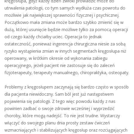
kręgosłupa, gdyż każdy dzień zwłoki prowadzić może do
utrwalenia patologii, co tym samych wydłuża czas powrotu do
możliwie jak największej sprawności fizycznej i psychicznej.
Początkowo mała zmiana może bardzo szybko zmienić się w
dużą, której usunięcie będzie możliwe tylko za pomocą operacji
od czego każdy chciałby uciec. Operacja to jednak
ostateczność, ponieważ ingerencja chirurgiczna niesie za sobą
ryzyko wystąpienia zmian w innych segmentach kręgosłupa niż
operowany, w krótkim okresie od wykonania zabiegu
operacyjnego, jeżeli pacjent nie zastosuje się do zaleceń
fizjoterapeuty, terapeuty manualnego, chiropraktyka, osteopaty.
Problemy z kręgosłupem zaczynają się bardzo często w sposób
dla pacjenta niewidoczny. Sam ból jest już następstwem
pojawienia się patologii. Z tego więc powodu każdy z nas
powinien zadbać o swoje zdrowie wcześniej i wyprzedzić
choroby, które mogą nadejść. To nie jest trudne. Wystarczy
włączyć do swojego planu dnia prosty zestaw ćwiczeń
wzmacniających i stabilizujących kręgosłup oraz rozciągających