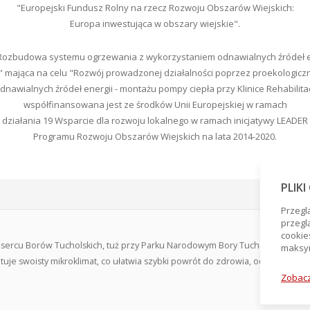
"Europejski Fundusz Rolny na rzecz Rozwoju Obszarów Wiejskich:
Europa inwestująca w obszary wiejskie".
"Rozbudowa systemu ogrzewania z wykorzystaniem odnawialnych źródeł en
" mająca na celu "Rozwój prowadzonej działalności poprzez proekologic
nawialnych źródeł energii - montażu pompy ciepła przy Klinice Rehabilita
współfinansowana jest ze środków Unii Europejskiej w ramach
działania 19 Wsparcie dla rozwoju lokalnego w ramach inicjatywy LEADER
Programu Rozwoju Obszarów Wiejskich na lata 2014-2020.
PLIK
Przegl
przegl
cookie
w sercu Borów Tucholskich, tuż przy Parku Narodowym Bory Tucholskie, w oto
maksym
uje swoisty mikroklimat, co ułatwia szybki powrót do zdrowia, odnowienie si
Zobacz