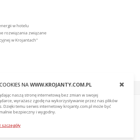
ergii w hotelu
zne rozwiązania związane
cyjnej w Krojantach"
I COOKIES NA
WWW.KROJANTY.COM.PL
Wykonanie:
Serwisy firmowe
ądając naszą stronę internetową bez zmian w swojej
ądarce, wyrażasz zgodę na wykorzystywanie przez nas plików
s. Dzięki temu serwis internetowy krojanty.com.pl może być
czeniu lasów i jezior pojezierza pomorskiego. Ten
alnie bezpieczny i wygodny.
ł fizycznych i odprężenie psychiczne.
 szczegóły