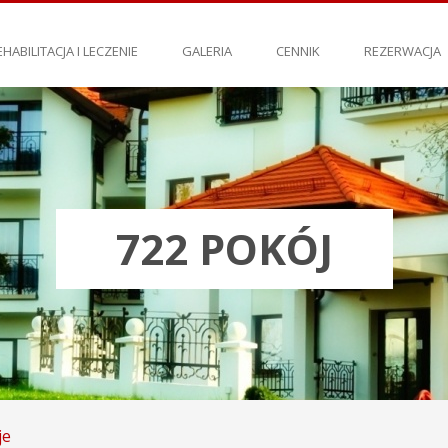
EHABILITACJA I LECZENIE
GALERIA
CENNIK
REZERWACJA
722 POKÓJ
je