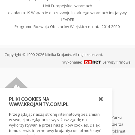
Unii Europejskiej w ramach
działania 19 Wsparcie dla rozwoju lokalnego w ramach inicjatywy
LEADER
Programu Rozwoju Obszarów Wiejskich na lata 2014-2020.
Copyright © 1990-2026 Klinika Krojanty. All right reserved.
Wykonanie:
Serwisy firmowe
PLIKI COOKIES NA
WWW.KROJANTY.COM.PL
Przeglądając naszą stronę internetową bez zmian
Klinika usytuowana jest w sercu Borów Tucholskich, tuż przy Parku
w swojej przeglądarce, wyrażasz zgodę na
Narodowym Bory Tucholskie, w otoczeniu lasów i jezior pojezierza
wykorzystywanie przez nas plików cookies. Dzięki
temu serwis internetowy krojanty.com.pl może być
pomorskiego. Ten rezerwat biosfery gwarantuje swoisty mikroklimat,