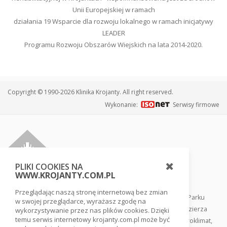
Unii Europejskiej w ramach
działania 19 Wsparcie dla rozwoju lokalnego w ramach inicjatywy
LEADER
Programu Rozwoju Obszarów Wiejskich na lata 2014-2020.
Copyright © 1990-2026 Klinika Krojanty. All right reserved.
Wykonanie:
Serwisy firmowe
PLIKI COOKIES NA
WWW.KROJANTY.COM.PL
Przeglądając naszą stronę internetową bez zmian
Klinika usytuowana jest w sercu Borów Tucholskich, tuż przy Parku
w swojej przeglądarce, wyrażasz zgodę na
Narodowym Bory Tucholskie, w otoczeniu lasów i jezior pojezierza
wykorzystywanie przez nas plików cookies. Dzięki
temu serwis internetowy krojanty.com.pl może być
pomorskiego. Ten rezerwat biosfery gwarantuje swoisty mikroklimat,