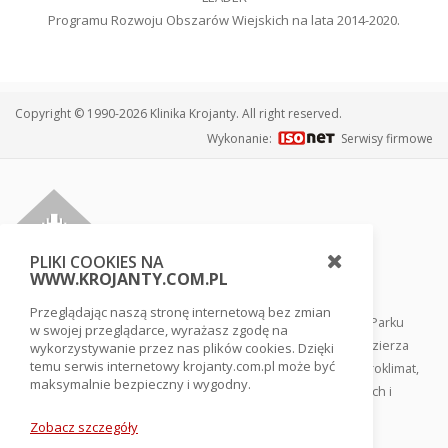
Programu Rozwoju Obszarów Wiejskich na lata 2014-2020.
Copyright © 1990-2026 Klinika Krojanty. All right reserved.
Wykonanie:
Serwisy firmowe
PLIKI COOKIES NA
WWW.KROJANTY.COM.PL
Przeglądając naszą stronę internetową bez zmian
Klinika usytuowana jest w sercu Borów Tucholskich, tuż przy Parku
w swojej przeglądarce, wyrażasz zgodę na
Narodowym Bory Tucholskie, w otoczeniu lasów i jezior pojezierza
wykorzystywanie przez nas plików cookies. Dzięki
temu serwis internetowy krojanty.com.pl może być
pomorskiego. Ten rezerwat biosfery gwarantuje swoisty mikroklimat,
maksymalnie bezpieczny i wygodny.
co ułatwia szybki powrót do zdrowia, odnowienie sił fizycznych i
odprężenie psychiczne.
Zobacz szczegóły